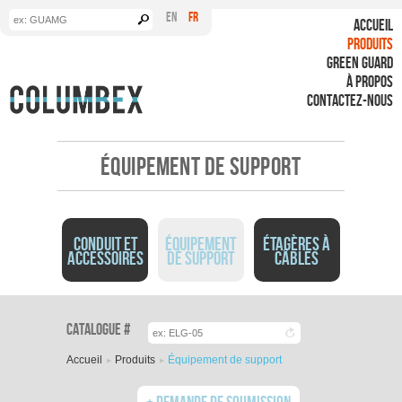
Formulaire de
Recherche
EN
FR
ACCUEIL
recherche
PRODUITS
GREEN GUARD
À PROPOS
CONTACTEZ-NOUS
ÉQUIPEMENT DE SUPPORT
CONDUIT ET
ÉQUIPEMENT
ÉTAGÈRES À
ACCESSOIRES
DE SUPPORT
CÂBLES
Vous êtes ici
Catalogue #
Accueil
Produits
Équipement de support
Demande de soumission